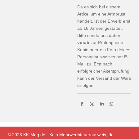
​Da es sich bei diesem
Artikel um eine Armbrust
handelt, ist der Erwerb erst
ab 18 Jahren gestattet.
Bitte sende uns daher
vorab
zur Prüfung eine
Kopie oder ein Foto deines
Personalausweises per E-
Mail zu. Erst nach
erfolgreicher Altersprüfung
kann der Versand der Ware
erfolgen.
T
T
T
T
e
e
e
e
i
i
i
i
l
l
l
l
e
e
e
e
n
n
n
n
© 2023 KK-Mag.de -
Kein Mehrwertsteuerausweis, da