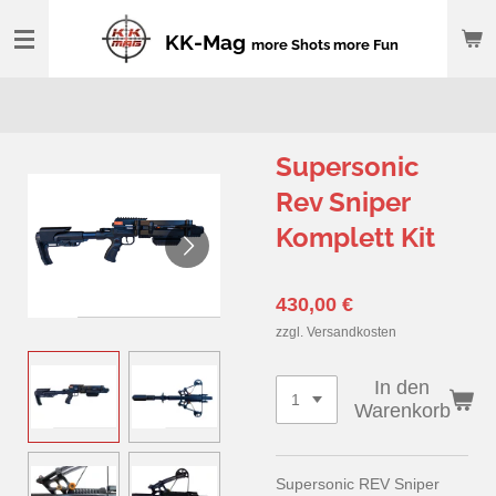
Zum
KK-Mag
more Shots more Fun
Hauptinhalt
springen
Supersonic
Rev Sniper
Komplett Kit
430,00 €
zzgl. Versandkosten
In den
Warenkorb
Supersonic REV Sniper